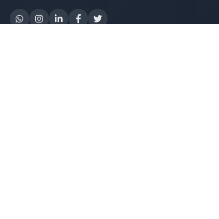
Yapay Zeka
AI Destek Chatbot
Robot Server
AI Robot
E-Mutabakat
WhatsApp Chatbot
Instagram Chatbot
Web Site Chatbot