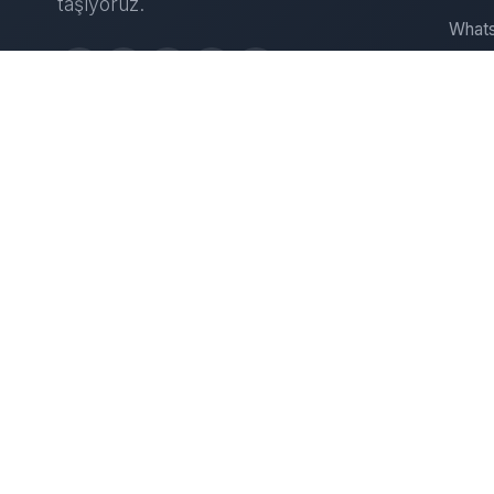
taşıyoruz.
Whats
Insta
Web S
D
IT Çö
Sunuc