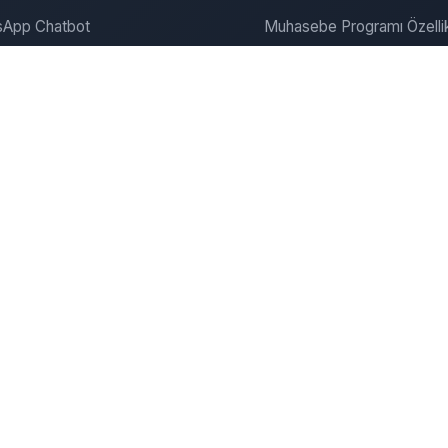
App Chatbot
Muhasebe Programı Özellik
gram Chatbot
SEO ve Pazarlama
ite Chatbot
Bulut Muhasebe
Dijitalde Yerini Al
Dijital Pazarlama
onanım & Server
Şirket
zümleri
Şirket Kurma Hizmeti
u Kiralama
İletişim