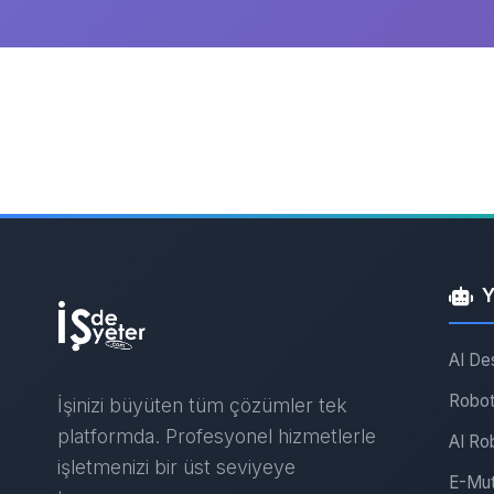
Y
AI De
Robot
İşinizi büyüten tüm çözümler tek
platformda. Profesyonel hizmetlerle
AI Ro
işletmenizi bir üst seviyeye
E-Mut