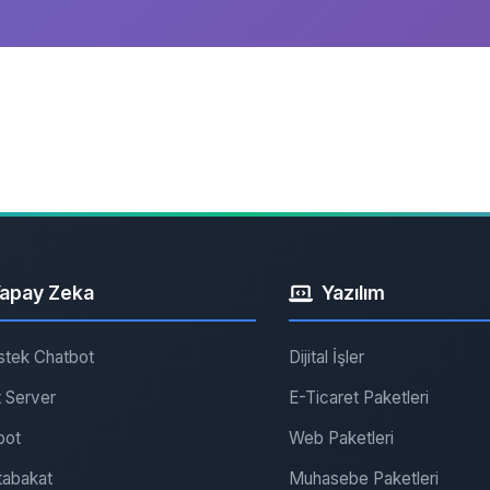
apay Zeka
Yazılım
stek Chatbot
Dijital İşler
 Server
E-Ticaret Paketleri
bot
Web Paketleri
abakat
Muhasebe Paketleri