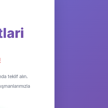
lari
!
da teklif alın.
ışmanlarımızla