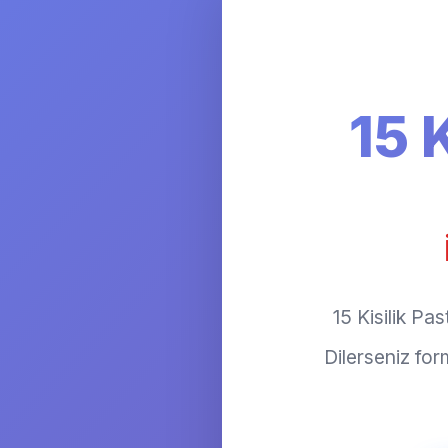
15 
15 Kisilik Pas
Dilerseniz fo