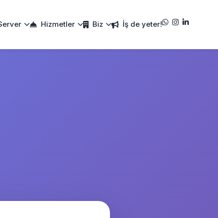
Server
Hizmetler
Biz
İş de yeter!