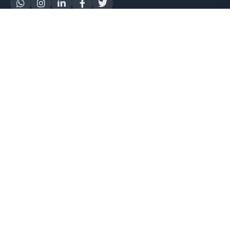
Yapay Zeka
AI Destek Chatbot
Robot Server
AI Robot
E-Mutabakat
WhatsApp Chatbot
Instagram Chatbot
Web Site Chatbot
Yazılım