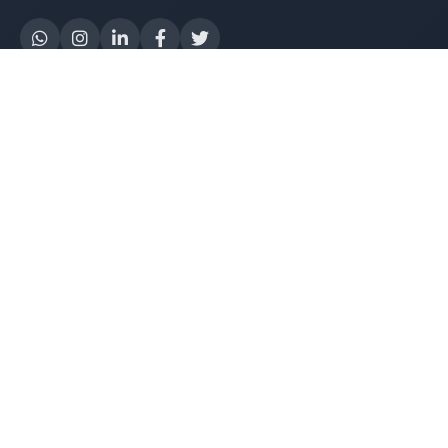
Yapay Zeka
AI Destek Chatbot
Robot Server
AI Robot
E-Mutabakat
WhatsApp Chatbot
Instagram Chatbot
Web Site Chatbot