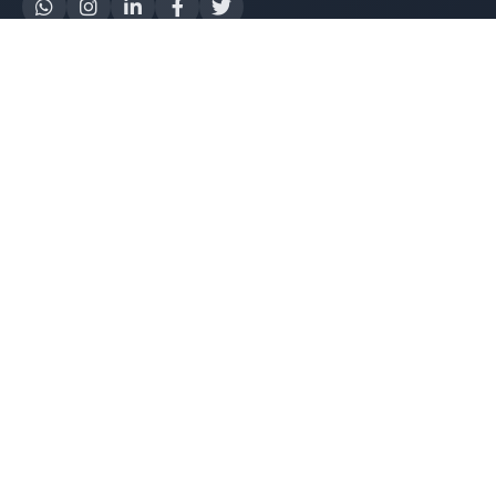
Yapay Zeka
AI Destek Chatbot
Robot Server
AI Robot
E-Mutabakat
WhatsApp Chatbot
Instagram Chatbot
Web Site Chatbot
Yazılım