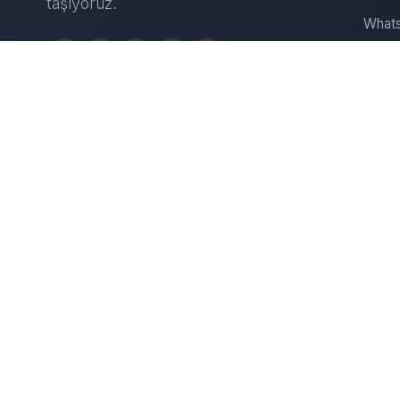
taşıyoruz.
Whats
Insta
Web S
D
IT Çö
Sunuc