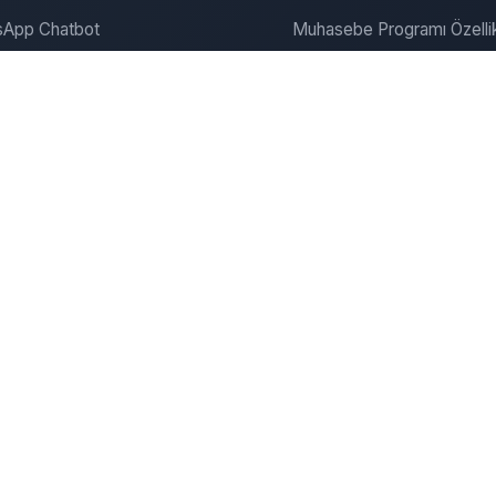
App Chatbot
Muhasebe Programı Özellik
gram Chatbot
SEO ve Pazarlama
ite Chatbot
Bulut Muhasebe
Dijitalde Yerini Al
Dijital Pazarlama
onanım & Server
Şirket
zümleri
Şirket Kurma Hizmeti
u Kiralama
İletişim