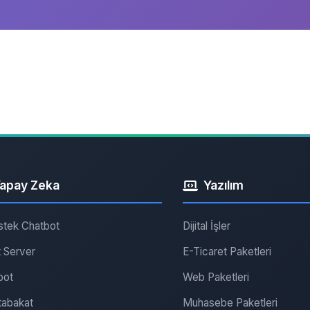
apay Zeka
Yazılım
stek Chatbot
Dijital İşler
 Server
E-Ticaret Paketleri
bot
Web Paketleri
abakat
Muhasebe Paketleri