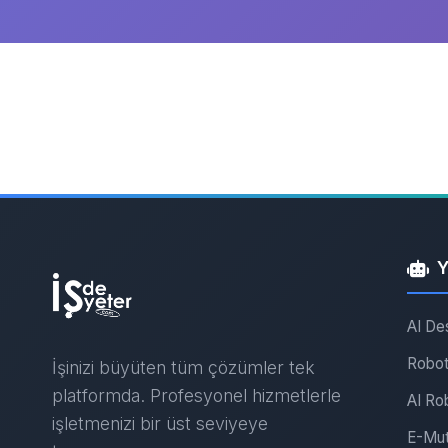
Y
AI De
Robot
İşinizi büyüten tüm çözümler tek
platformda. Profesyonel hizmetlerle
AI Ro
işletmenizi bir üst seviyeye
E-Mut