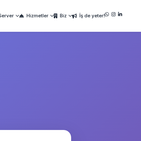
Server
Hizmetler
Biz
İş de yeter!