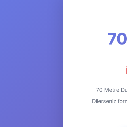
70
70 Metre Duv
Dilerseniz fo