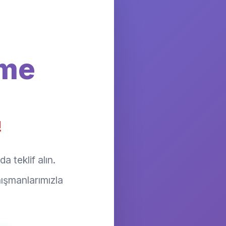
rme
!
 teklif alın.
ışmanlarımızla