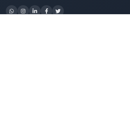
Yapay Zeka
AI Destek Chatbot
Robot Server
AI Robot
E-Mutabakat
WhatsApp Chatbot
Instagram Chatbot
Web Site Chatbot