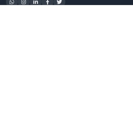
Yapay Zeka
AI Destek Chatbot
Robot Server
AI Robot
E-Mutabakat
WhatsApp Chatbot
Instagram Chatbot
Web Site Chatbot
Yazılım