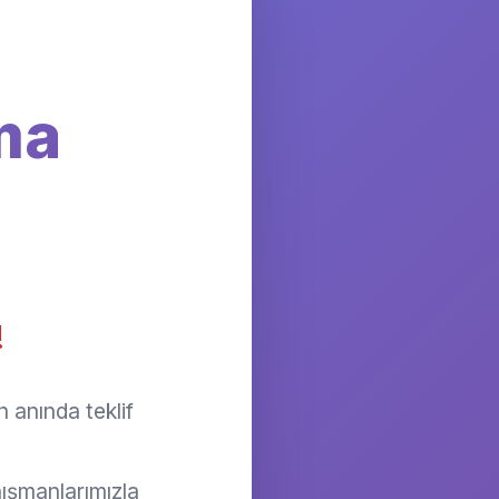
ma
!
 anında teklif
ışmanlarımızla