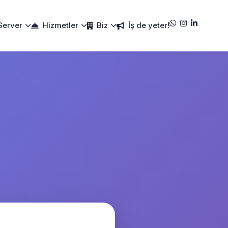
Server
Hizmetler
Biz
İş de yeter!