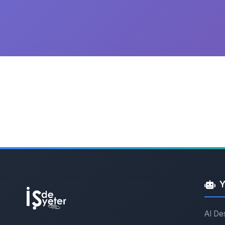
Y
AI De