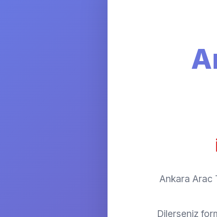
A
Ankara Arac T
Dilerseniz fo