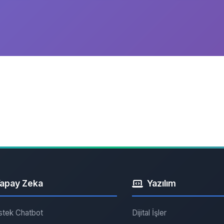
apay Zeka
Yazılım
stek Chatbot
Dijital İşler