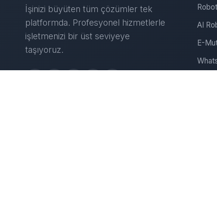
Robot
İşinizi büyüten tüm çözümler tek
platformda. Profesyonel hizmetlerle
AI Ro
işletmenizi bir üst seviyeye
E-Mut
taşıyoruz.
Whats
Insta
Web S
D