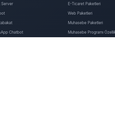
 Server
E-Ticaret Paketleri
bot
Web Paketleri
abakat
Muhasebe Paketleri
App Chatbot
Muhasebe Programı Özellik
gram Chatbot
SEO ve Pazarlama
ite Chatbot
Bulut Muhasebe
Dijitalde Yerini Al
Dijital Pazarlama
onanım & Server
Şirket