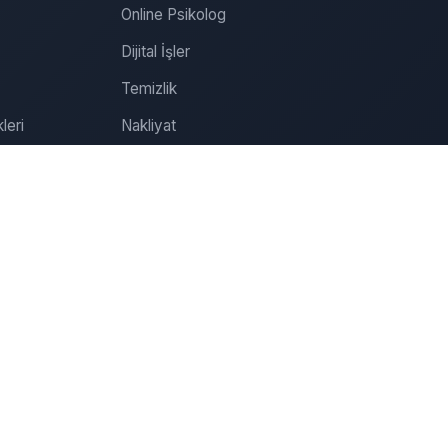
Online Psikolog
Dijital İşler
Temizlik
leri
Nakliyat
Tamirat
Tadilat
Organizasyon
Sağlık
Özel Ders
Online Psikolog Randevu
İletişim