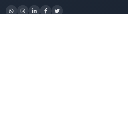
Yapay Zeka
AI Destek Chatbot
Robot Server
AI Robot
E-Mutabakat
WhatsApp Chatbot
Instagram Chatbot
Web Site Chatbot