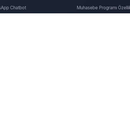
App Chatbot
Muhasebe Programı Özellik
gram Chatbot
SEO ve Pazarlama
ite Chatbot
Bulut Muhasebe
Dijitalde Yerini Al
Dijital Pazarlama
onanım & Server
Şirket
zümleri
Şirket Kurma Hizmeti
u Kiralama
İletişim