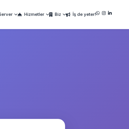
Server
Hizmetler
Biz
İş de yeter!