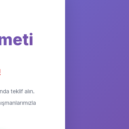
meti
!
da teklif alın.
ışmanlarımızla