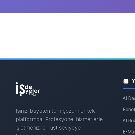
Y
AI De
Robot
İşinizi büyüten tüm çözümler tek
platformda. Profesyonel hizmetlerle
AI Ro
işletmenizi bir üst seviyeye
E-Mut