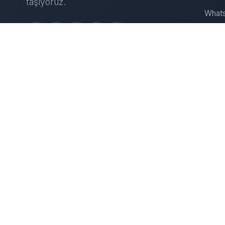
taşıyoruz.
Whats
Insta
Web S
D
IT Çö
Sunuc