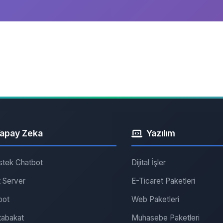
apay Zeka
Yazılım
stek Chatbot
Dijital İşler
 Server
E-Ticaret Paketleri
bot
Web Paketleri
abakat
Muhasebe Paketleri