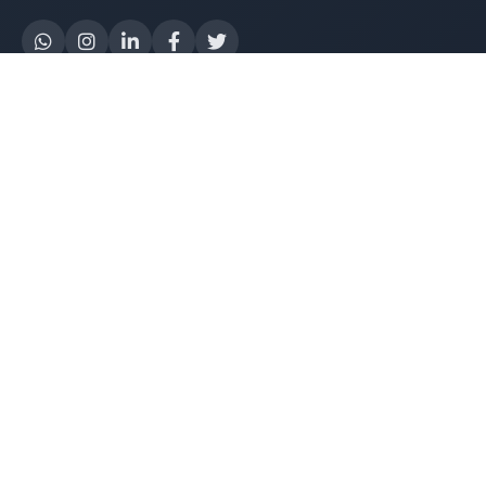
Yapay Zeka
AI Destek Chatbot
Robot Server
AI Robot
E-Mutabakat
WhatsApp Chatbot
Instagram Chatbot
Web Site Chatbot