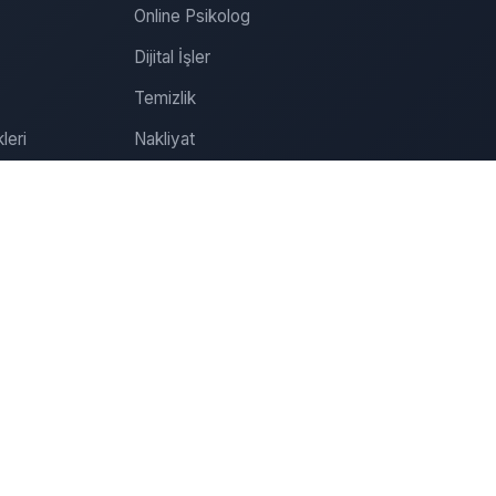
Online Psikolog
Dijital İşler
Temizlik
leri
Nakliyat
Tamirat
Tadilat
Organizasyon
Sağlık
Özel Ders
Online Psikolog Randevu
İletişim