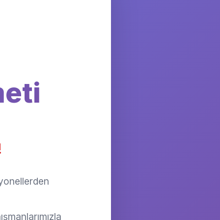
eti
!
yonellerden
ışmanlarımızla