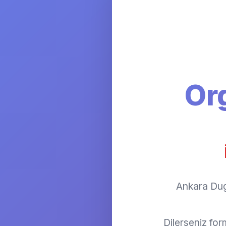
Or
Ankara Dug
Dilerseniz fo