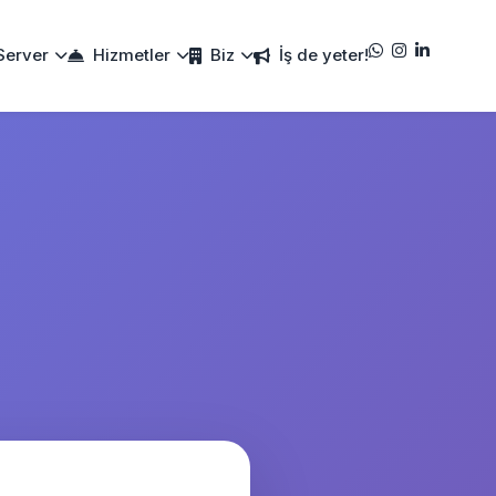
Server
Hizmetler
Biz
İş de yeter!