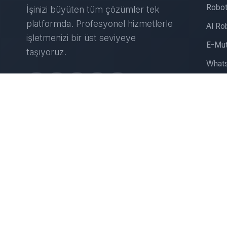
Robot
İşinizi büyüten tüm çözümler tek
platformda. Profesyonel hizmetlerle
AI Ro
işletmenizi bir üst seviyeye
E-Mut
taşıyoruz.
Whats
Insta
Web S
D