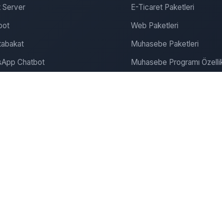
 Server
E-Ticaret Paketleri
bot
Web Paketleri
abakat
Muhasebe Paketleri
App Chatbot
Muhasebe Programı Özellik
gram Chatbot
SEO ve Pazarlama
ite Chatbot
Bulut Muhasebe
Dijitalde Yerini Al
Dijital Pazarlama
onanım & Server
Şirket