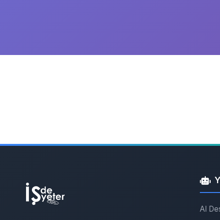
Y
AI De