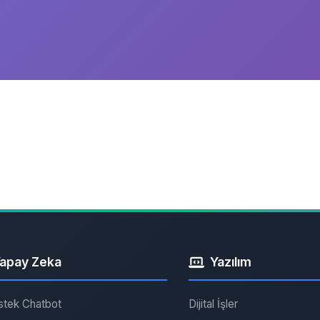
apay Zeka
Yazılım
stek Chatbot
Dijital İşler