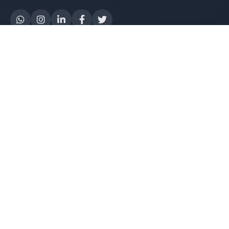
Yapay Zeka
AI Destek Chatbot
Robot Server
AI Robot
E-Mutabakat
WhatsApp Chatbot
Instagram Chatbot
Web Site Chatbot