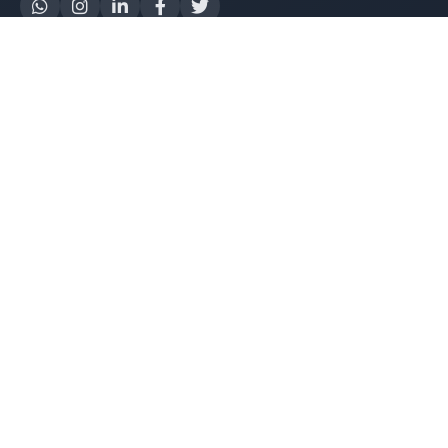
Yapay Zeka
AI Destek Chatbot
Robot Server
AI Robot
E-Mutabakat
WhatsApp Chatbot
Instagram Chatbot
Web Site Chatbot
Yazılım