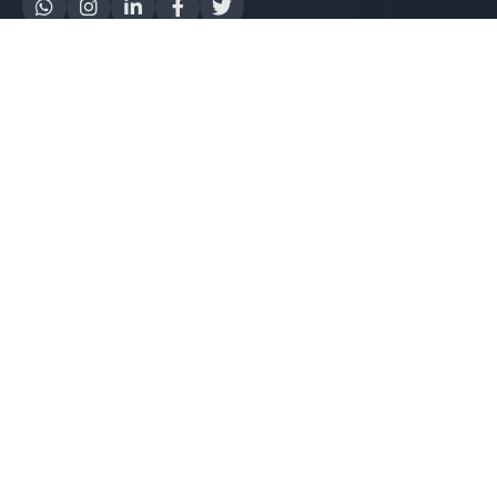
Yapay Zeka
AI Destek Chatbot
Robot Server
AI Robot
E-Mutabakat
WhatsApp Chatbot
Instagram Chatbot
Web Site Chatbot
Yazılım