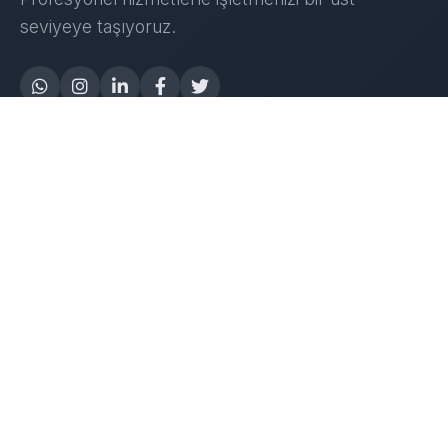
seviyeye taşıyoruz.
Yapay Zeka
AI Destek Chatbot
Robot Server
AI Robot
E-Mutabakat
WhatsApp Chatbot
Instagram Chatbot
Web Site Chatbot