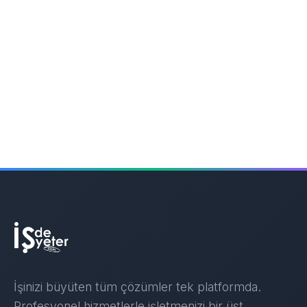
İşinizi büyüten tüm çözümler tek platformda.
Profesyonel hizmetlerle işletmenizi bir üst