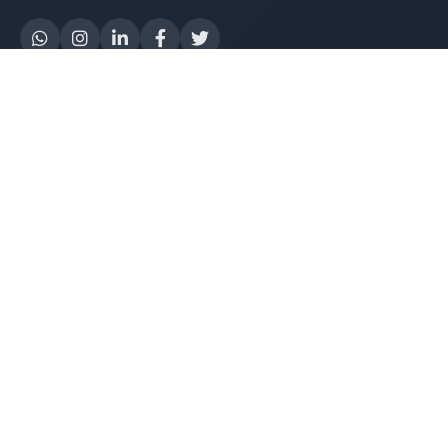
Yapay Zeka
AI Destek Chatbot
Robot Server
AI Robot
E-Mutabakat
WhatsApp Chatbot
Instagram Chatbot
Web Site Chatbot