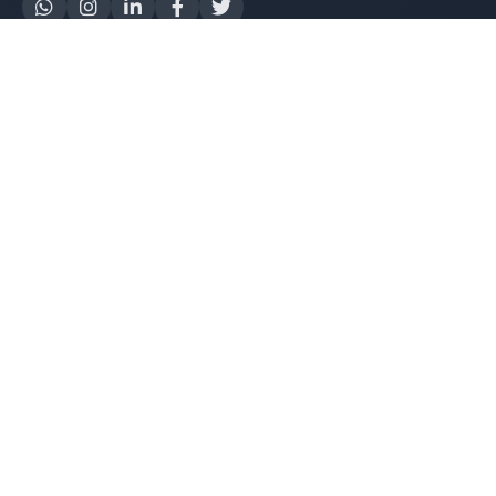
Yapay Zeka
AI Destek Chatbot
Robot Server
AI Robot
E-Mutabakat
WhatsApp Chatbot
Instagram Chatbot
Web Site Chatbot
Yazılım