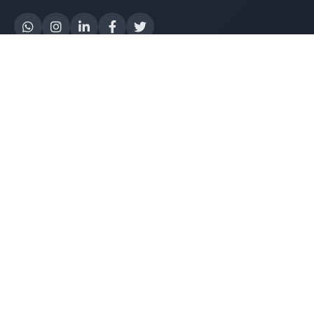
Yapay Zeka
AI Destek Chatbot
Robot Server
AI Robot
E-Mutabakat
WhatsApp Chatbot
Instagram Chatbot
Web Site Chatbot