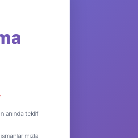
rma
!
n anında teklif
ışmanlarımızla