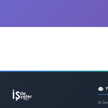
Y
AI De