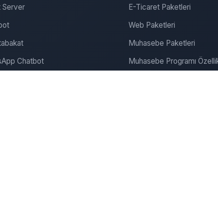
 Server
E-Ticaret Paketleri
bot
Web Paketleri
abakat
Muhasebe Paketleri
App Chatbot
Muhasebe Programı Özellik
gram Chatbot
SEO ve Pazarlama
ite Chatbot
Bulut Muhasebe
Dijitalde Yerini Al
Dijital Pazarlama
onanım & Server
Şirket