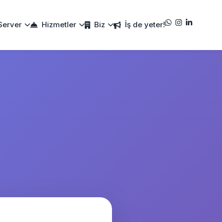
Server
Hizmetler
Biz
İş de yeter!