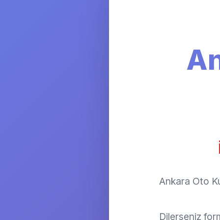
An
Ankara Oto Kur
Dilerseniz fo