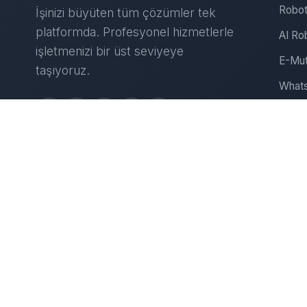
Robot
İşinizi büyüten tüm çözümler tek
platformda. Profesyonel hizmetlerle
AI Ro
işletmenizi bir üst seviyeye
E-Mut
taşıyoruz.
Whats
Insta
Web S
D