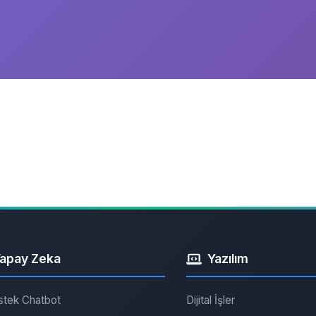
apay Zeka
Yazılım
stek Chatbot
Dijital İşler