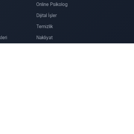
Online Psikolog
Dijital İşler
Temizlik
leri
Nakliyat
Tamirat
Tadilat
Organizasyon
Sağlık
Özel Ders
Online Psikolog Randevu
İletişim