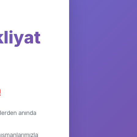
liyat
!
llerden anında
ışmanlarımızla