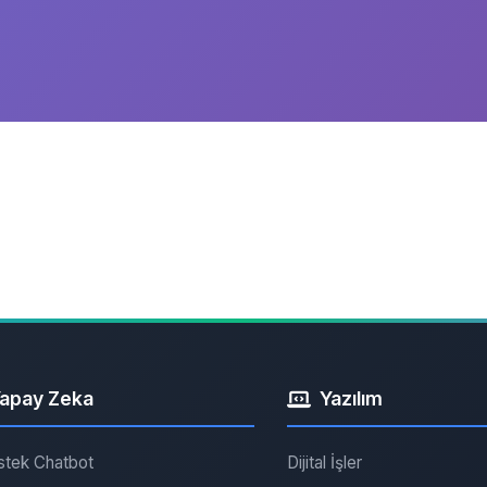
apay Zeka
Yazılım
stek Chatbot
Dijital İşler