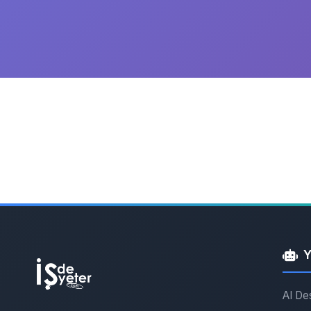
Y
AI De