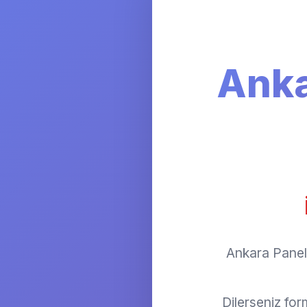
Anka
Ankara Panelv
Dilerseniz fo