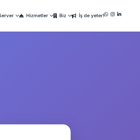
Server
Hizmetler
Biz
İş de yeter!