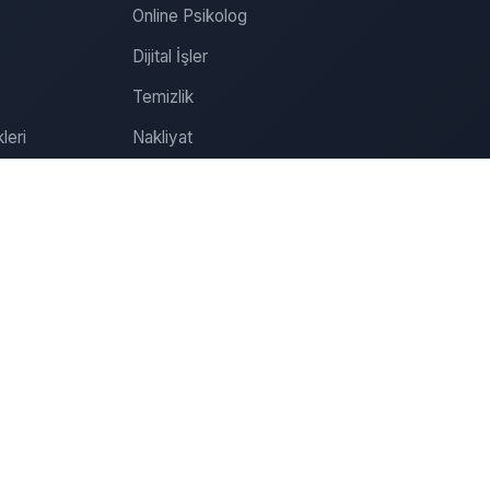
Online Psikolog
Dijital İşler
Temizlik
leri
Nakliyat
Tamirat
Tadilat
Organizasyon
Sağlık
Özel Ders
Online Psikolog Randevu
İletişim