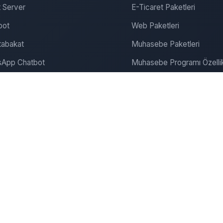
 Server
E-Ticaret Paketleri
bot
Web Paketleri
abakat
Muhasebe Paketleri
App Chatbot
Muhasebe Programı Özellik
gram Chatbot
SEO ve Pazarlama
ite Chatbot
Bulut Muhasebe
Dijitalde Yerini Al
Dijital Pazarlama
onanım & Server
Şirket