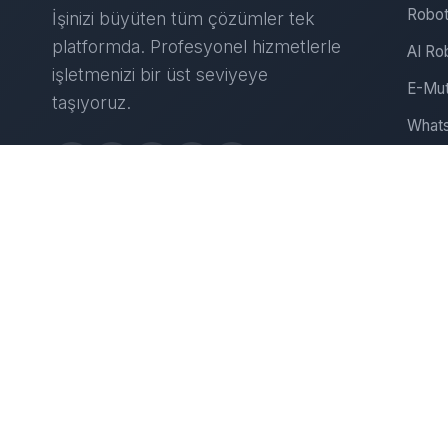
Robot
İşinizi büyüten tüm çözümler tek
platformda. Profesyonel hizmetlerle
AI Ro
işletmenizi bir üst seviyeye
E-Mut
taşıyoruz.
Whats
Insta
Web S
D