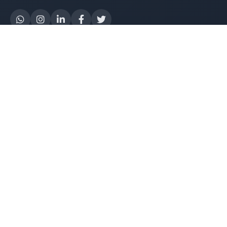
Yapay Zeka
AI Destek Chatbot
Robot Server
AI Robot
E-Mutabakat
WhatsApp Chatbot
Instagram Chatbot
Web Site Chatbot