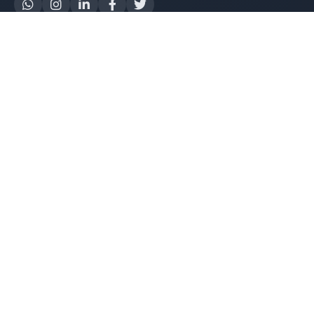
Yapay Zeka
AI Destek Chatbot
Robot Server
AI Robot
E-Mutabakat
WhatsApp Chatbot
Instagram Chatbot
Web Site Chatbot
Yazılım