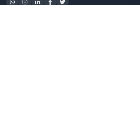
Yapay Zeka
AI Destek Chatbot
Robot Server
AI Robot
E-Mutabakat
WhatsApp Chatbot
Instagram Chatbot
Web Site Chatbot
Yazılım