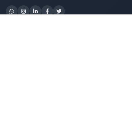
Yapay Zeka
AI Destek Chatbot
Robot Server
AI Robot
E-Mutabakat
WhatsApp Chatbot
Instagram Chatbot
Web Site Chatbot