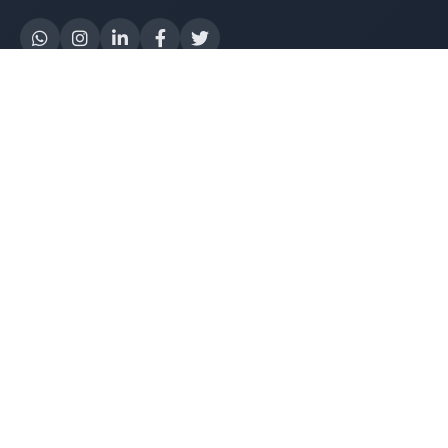
Yapay Zeka
AI Destek Chatbot
Robot Server
AI Robot
E-Mutabakat
WhatsApp Chatbot
Instagram Chatbot
Web Site Chatbot