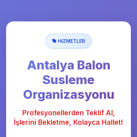
HIZMETLER
Antalya Balon
Susleme
Organizasyonu
Profesyonellerden Teklif Al,
İşlerini Bekletme, Kolayca Hallet!