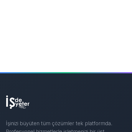
İşinizi büyüten tüm çözümler tek platformda.
Profesyonel hizmetlerle işletmenizi bir üst