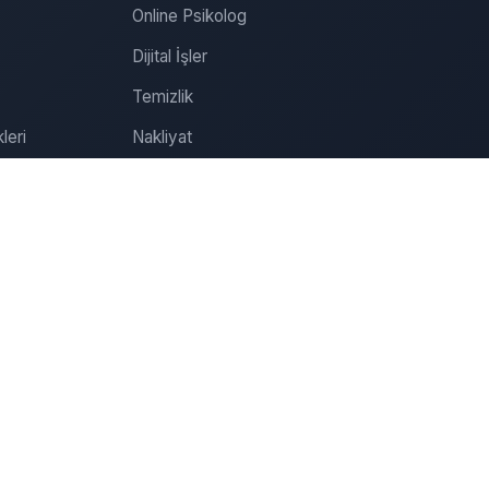
Online Psikolog
Dijital İşler
Temizlik
leri
Nakliyat
Tamirat
Tadilat
Organizasyon
Sağlık
Özel Ders
Online Psikolog Randevu
İletişim