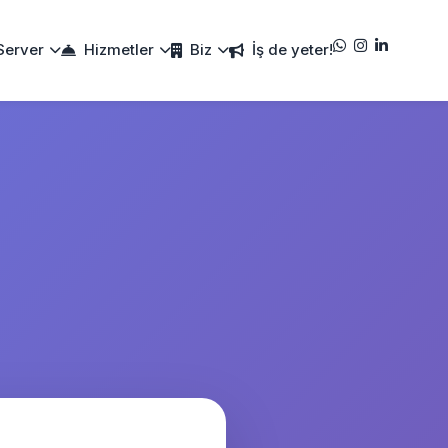
Server
Hizmetler
Biz
İş de yeter!