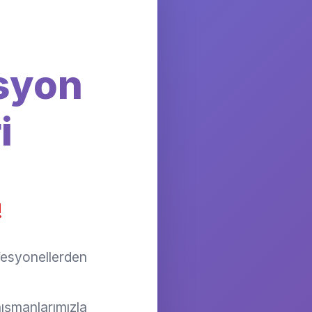
syon
i
!
ofesyonellerden
ışmanlarımızla