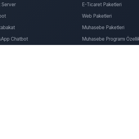
 Server
E-Ticaret Paketleri
bot
Web Paketleri
abakat
Muhasebe Paketleri
App Chatbot
Muhasebe Programı Özellik
gram Chatbot
SEO ve Pazarlama
ite Chatbot
Bulut Muhasebe
Dijitalde Yerini Al
Dijital Pazarlama
onanım & Server
Şirket