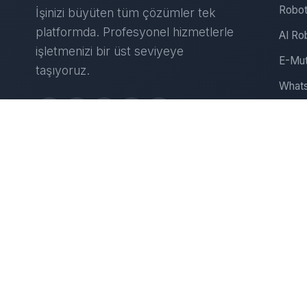
Robot
İşinizi büyüten tüm çözümler tek
platformda. Profesyonel hizmetlerle
AI Ro
işletmenizi bir üst seviyeye
E-Mut
taşıyoruz.
Whats
Insta
Web S
D