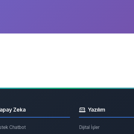
apay Zeka
Yazılım
stek Chatbot
Dijital İşler