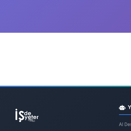
Y
AI De