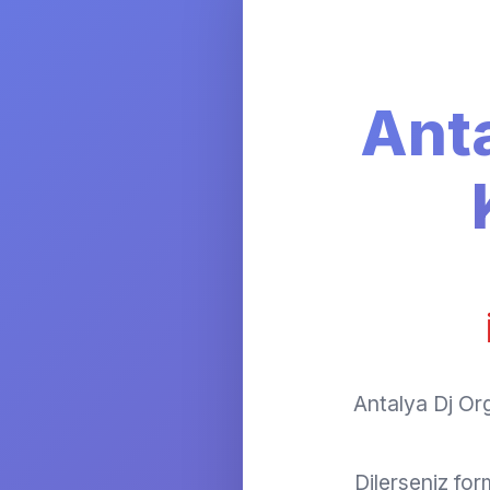
Ant
Antalya Dj Org
Dilerseniz fo