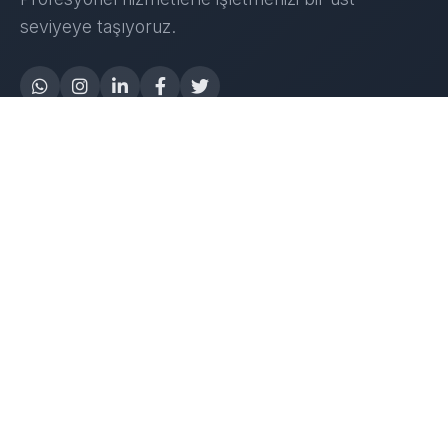
seviyeye taşıyoruz.
Yapay Zeka
AI Destek Chatbot
Robot Server
AI Robot
E-Mutabakat
WhatsApp Chatbot
Instagram Chatbot
Web Site Chatbot