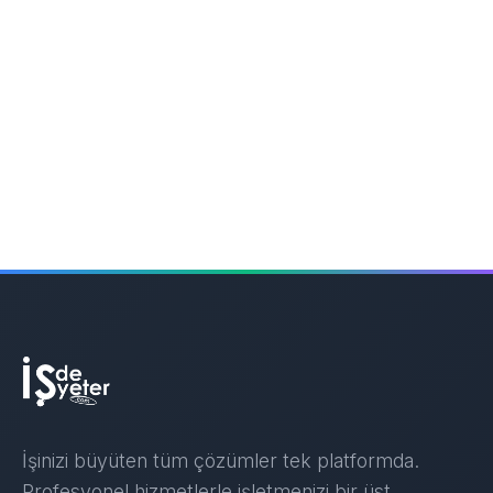
İşinizi büyüten tüm çözümler tek platformda.
Profesyonel hizmetlerle işletmenizi bir üst