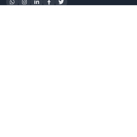
Yapay Zeka
AI Destek Chatbot
Robot Server
AI Robot
E-Mutabakat
WhatsApp Chatbot
Instagram Chatbot
Web Site Chatbot
Yazılım