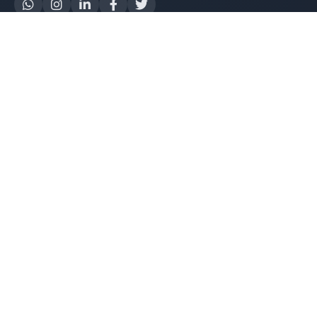
Yapay Zeka
AI Destek Chatbot
Robot Server
AI Robot
E-Mutabakat
WhatsApp Chatbot
Instagram Chatbot
Web Site Chatbot
Yazılım