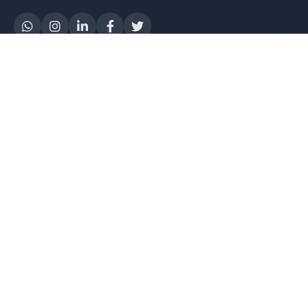
Yapay Zeka
AI Destek Chatbot
Robot Server
AI Robot
E-Mutabakat
WhatsApp Chatbot
Instagram Chatbot
Web Site Chatbot