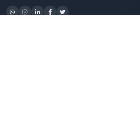
Yapay Zeka
AI Destek Chatbot
Robot Server
AI Robot
E-Mutabakat
WhatsApp Chatbot
Instagram Chatbot
Web Site Chatbot