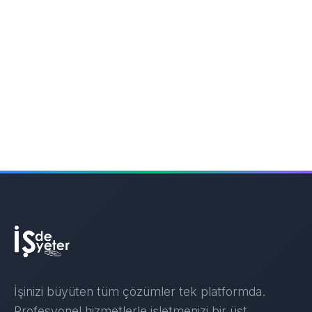
İşinizi büyüten tüm çözümler tek platformda.
Profesyonel hizmetlerle işletmenizi bir üst