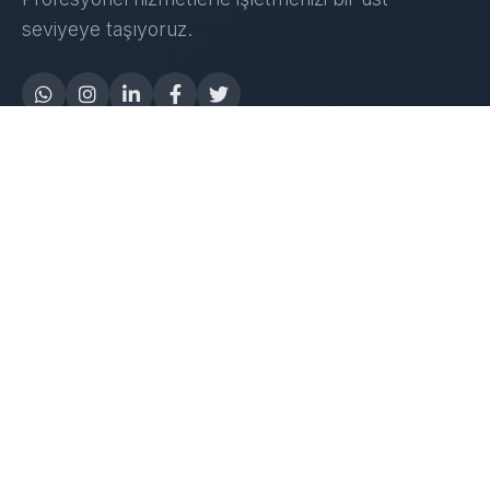
seviyeye taşıyoruz.
Yapay Zeka
AI Destek Chatbot
Robot Server
AI Robot
E-Mutabakat
WhatsApp Chatbot
Instagram Chatbot
Web Site Chatbot