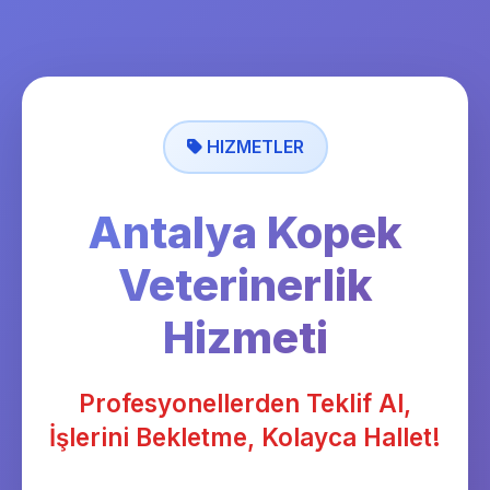
HIZMETLER
Antalya Kopek
Veterinerlik
Hizmeti
Profesyonellerden Teklif Al,
İşlerini Bekletme, Kolayca Hallet!