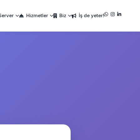
Server
Hizmetler
Biz
İş de yeter!