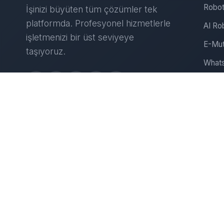
Robot
İşinizi büyüten tüm çözümler tek
platformda. Profesyonel hizmetlerle
AI Ro
işletmenizi bir üst seviyeye
E-Mut
taşıyoruz.
Whats
Insta
Web S
D