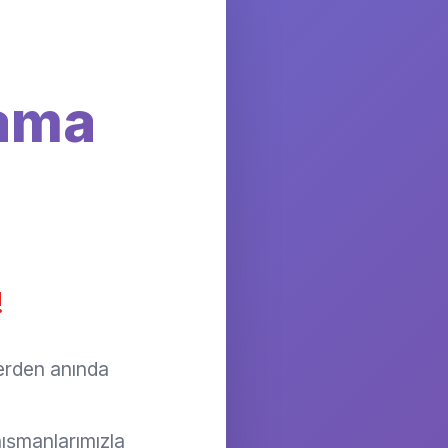
lama
!
lerden anında
ışmanlarımızla