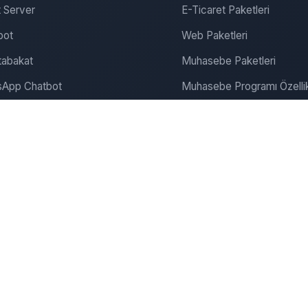
 Server
E-Ticaret Paketleri
bot
Web Paketleri
abakat
Muhasebe Paketleri
App Chatbot
Muhasebe Programı Özellik
gram Chatbot
SEO ve Pazarlama
ite Chatbot
Bulut Muhasebe
Dijitalde Yerini Al
Dijital Pazarlama
onanım & Server
Şirket