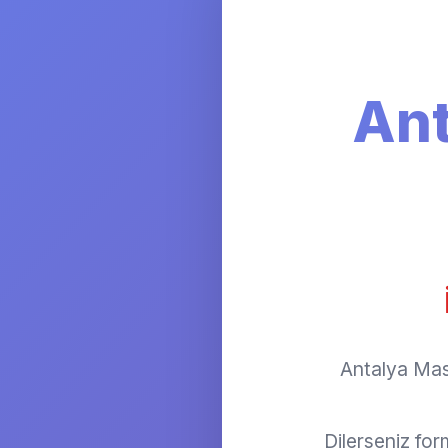
Ant
Antalya Masa
Dilerseniz fo