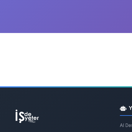
Y
AI De