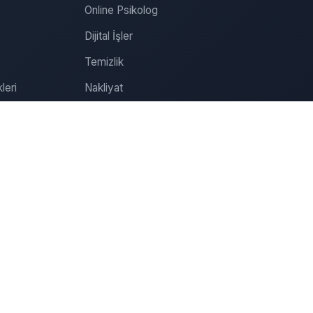
Online Psikolog
Dijital İşler
Temizlik
leri
Nakliyat
Tamirat
Tadilat
Organizasyon
Sağlık
Özel Ders
Online Psikolog Randevu
İletişim