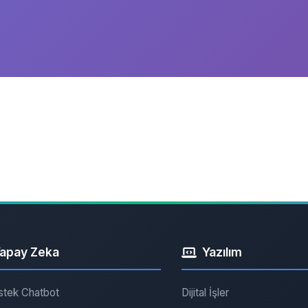
apay Zeka
Yazılım
stek Chatbot
Dijital İşler