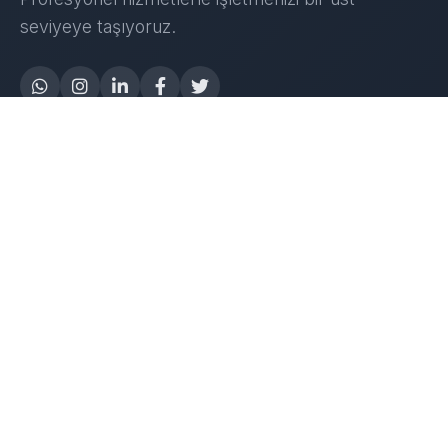
seviyeye taşıyoruz.
Yapay Zeka
AI Destek Chatbot
Robot Server
AI Robot
E-Mutabakat
WhatsApp Chatbot
Instagram Chatbot
Web Site Chatbot