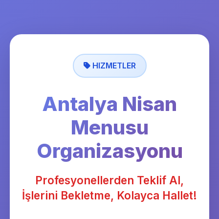
HIZMETLER
Antalya Nisan
Menusu
Organizasyonu
Profesyonellerden Teklif Al,
İşlerini Bekletme, Kolayca Hallet!