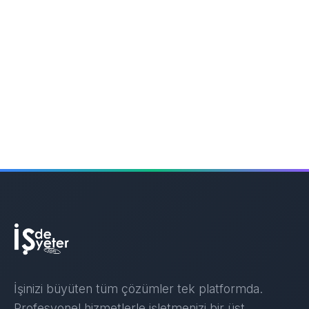
İşinizi büyüten tüm çözümler tek platformda.
Profesyonel hizmetlerle işletmenizi bir üst