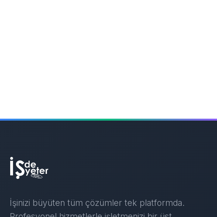
İşinizi büyüten tüm çözümler tek platformda.
Profesyonel hizmetlerle işletmenizi bir üst