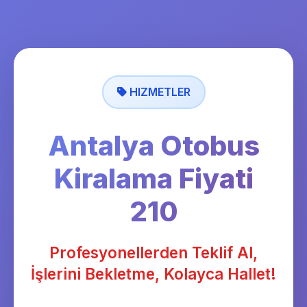
HIZMETLER
Antalya Otobus
Kiralama Fiyati
210
Profesyonellerden Teklif Al,
İşlerini Bekletme, Kolayca Hallet!