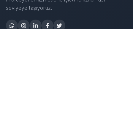
seviyeye taşıyoruz.
Yapay Zeka
AI Destek Chatbot
Robot Server
AI Robot
E-Mutabakat
WhatsApp Chatbot
Instagram Chatbot
Web Site Chatbot