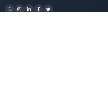
Yapay Zeka
AI Destek Chatbot
Robot Server
AI Robot
E-Mutabakat
WhatsApp Chatbot
Instagram Chatbot
Web Site Chatbot