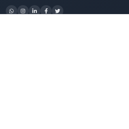
Yapay Zeka
AI Destek Chatbot
Robot Server
AI Robot
E-Mutabakat
WhatsApp Chatbot
Instagram Chatbot
Web Site Chatbot