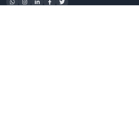
Yapay Zeka
AI Destek Chatbot
Robot Server
AI Robot
E-Mutabakat
WhatsApp Chatbot
Instagram Chatbot
Web Site Chatbot
Yazılım