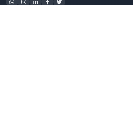
Yapay Zeka
AI Destek Chatbot
Robot Server
AI Robot
E-Mutabakat
WhatsApp Chatbot
Instagram Chatbot
Web Site Chatbot
Yazılım