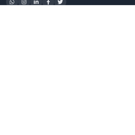
Yapay Zeka
AI Destek Chatbot
Robot Server
AI Robot
E-Mutabakat
WhatsApp Chatbot
Instagram Chatbot
Web Site Chatbot
Yazılım