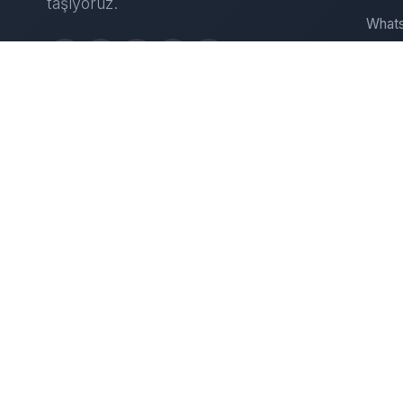
taşıyoruz.
Whats
Insta
Web S
D
IT Çö
Sunuc