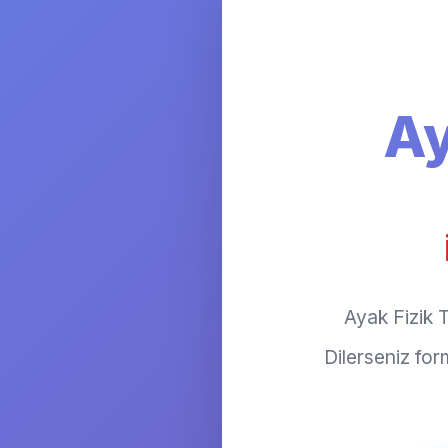
Ay
Ayak Fizik T
Dilerseniz fo