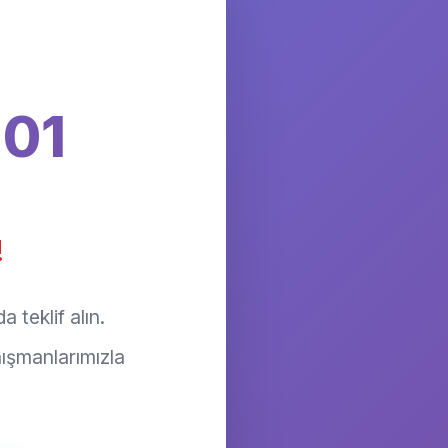
101
!
 teklif alın.
ışmanlarımızla