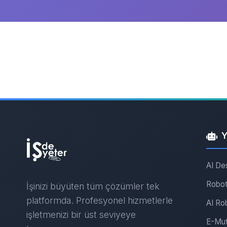
Y
AI De
Robot
İşinizi büyüten tüm çözümler tek
platformda. Profesyonel hizmetlerle
AI Ro
işletmenizi bir üst seviyeye
E-Mut