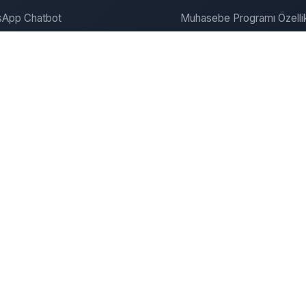
App Chatbot
Muhasebe Programı Özellik
gram Chatbot
SEO ve Pazarlama
ite Chatbot
Bulut Muhasebe
Dijitalde Yerini Al
Dijital Pazarlama
onanım & Server
Şirket
zümleri
Şirket Kurma Hizmeti
u Kiralama
İletişim