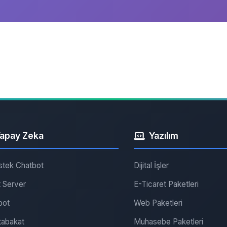
apay Zeka
Yazılım
stek Chatbot
Dijital İşler
 Server
E-Ticaret Paketleri
bot
Web Paketleri
abakat
Muhasebe Paketleri