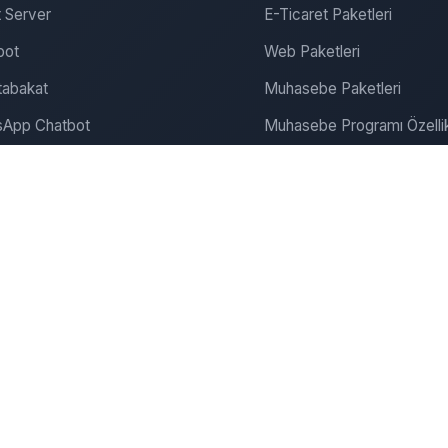
 Server
E-Ticaret Paketleri
bot
Web Paketleri
abakat
Muhasebe Paketleri
App Chatbot
Muhasebe Programı Özellik
gram Chatbot
SEO ve Pazarlama
ite Chatbot
Bulut Muhasebe
Dijitalde Yerini Al
Dijital Pazarlama
onanım & Server
Şirket