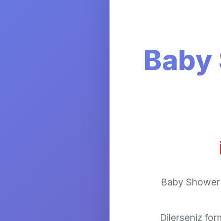
Baby
Baby Shower O
Dilerseniz fo