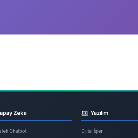
apay Zeka
Yazılım
stek Chatbot
Dijital İşler