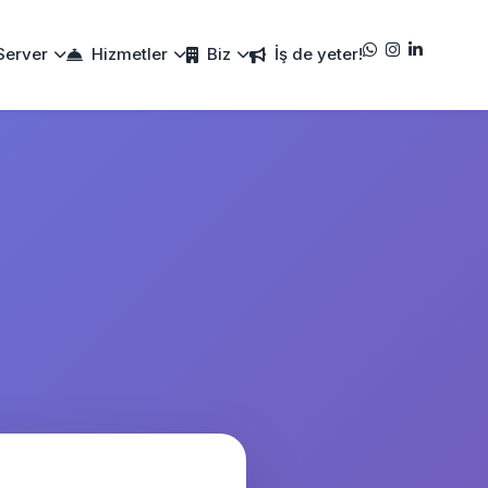
Server
Hizmetler
Biz
İş de yeter!