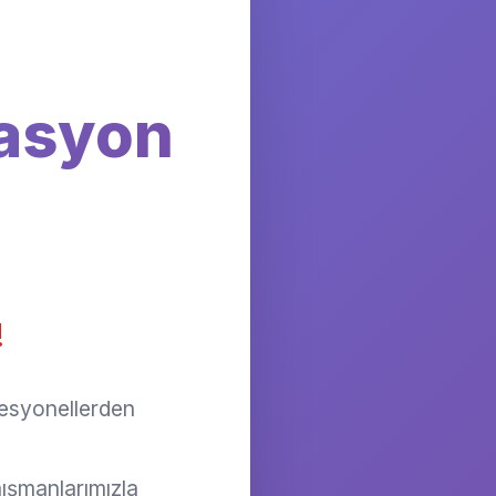
asyon
!
fesyonellerden
ışmanlarımızla