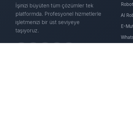
Robot
İşinizi büyüten tüm çözümler tek
platformda. Profesyonel hizmetlerle
AI Ro
işletmenizi bir üst seviyeye
E-Mut
taşıyoruz.
Whats
Insta
Web S
D