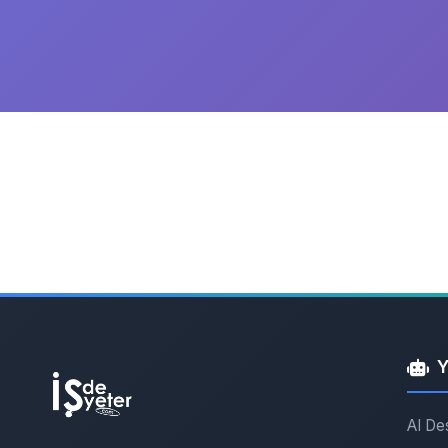
Y
AI De