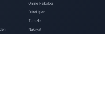
Online Psikolog
Dijital İşler
Temizlik
leri
Nakliyat
Tamirat
Tadilat
Organizasyon
Sağlık
Özel Ders
Online Psikolog Randevu
İletişim