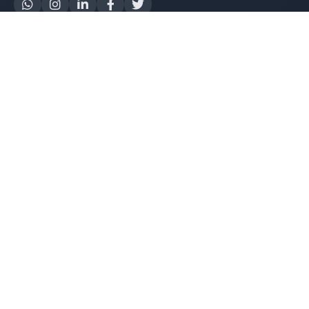
Yapay Zeka
AI Destek Chatbot
Robot Server
AI Robot
E-Mutabakat
WhatsApp Chatbot
Instagram Chatbot
Web Site Chatbot
Yazılım