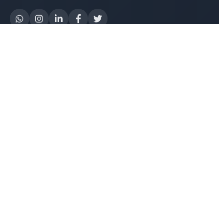
Yapay Zeka
AI Destek Chatbot
Robot Server
AI Robot
E-Mutabakat
WhatsApp Chatbot
Instagram Chatbot
Web Site Chatbot