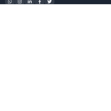
Yapay Zeka
AI Destek Chatbot
Robot Server
AI Robot
E-Mutabakat
WhatsApp Chatbot
Instagram Chatbot
Web Site Chatbot
Yazılım